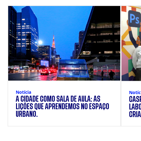
Notícia
Notíc
A CIDADE COMO SALA DE AULA: AS
CÁSP
LIÇÕES QUE APRENDEMOS NO ESPAÇO
LAB
URBANO.
CRIA
DOS