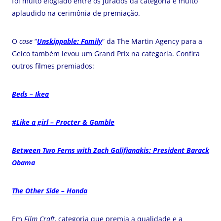
foi muito elogiado entre os jurados da categoria e muito
aplaudido na cerimônia de premiação.
O
case
“
Unskippable: Family
” da The Martin Agency para a
Geico também levou um Grand Prix na categoria. Confira
outros filmes premiados:
Beds – Ikea
#Like a girl – Procter & Gamble
Between Two Ferns with Zach Galifianakis: President Barack
Obama
The Other Side – Honda
Em
Film Craft,
categoria que premia a qualidade e a