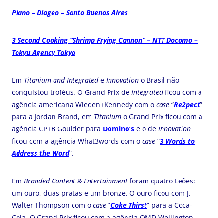
Piano – Diageo – Santo Buenos Aires
3 Second Cooking “Shrimp Frying Cannon” – NTT Docomo –
Tokyu Agency Tokyo
Em
Titanium and Integrated
e
Innovation
o Brasil não
conquistou troféus. O Grand Prix de
Integrated
ficou com a
agência americana Wieden+Kennedy com o
case
“
Re2pect
”
para a Jordan Brand, em
Titanium
o Grand Prix ficou com a
agência CP+B Goulder para
Domino’s
e o de
Innovation
ficou com a agência What3words com o
case
“
3 Words to
Address the Word
”.
Em
Branded Content & Entertainment
foram quatro Leões:
um ouro, duas pratas e um bronze. O ouro ficou com J.
Walter Thompson com o
case
“
Coke Thirst
” para a Coca-
Cola. O Grand Prix ficou com a agência OMD Wellington