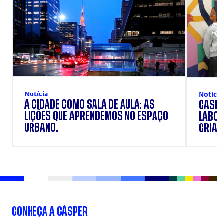
Notícia
Notíc
A CIDADE COMO SALA DE AULA: AS
CÁSP
LIÇÕES QUE APRENDEMOS NO ESPAÇO
LAB
URBANO.
CRIA
DOS
CONHEÇA A CÁSPER