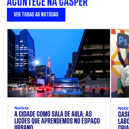
ACONTECE NA CÁSPER
VER TODAS AS NOTÍCIAS
Notícia
Notíc
A CIDADE COMO SALA DE AULA: AS
CÁSP
LIÇÕES QUE APRENDEMOS NO ESPAÇO
LAB
URBANO.
CRIA