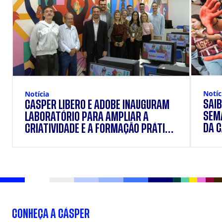
Notíc
Notícia
SAIB
CÁSPER LÍBERO E ADOBE INAUGURAM
SEM
LABORATÓRIO PARA AMPLIAR A
DA 
CRIATIVIDADE E A FORMAÇÃO PRÁTICA
DOS ESTUDANTES
CONHEÇA A CÁSPER