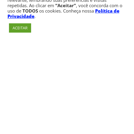
relevante, lembrando suas preferências e visitas
repetidas. Ao clicar em
“Aceitar”
, você concorda com o
uso de
TODOS
os cookies. Conheça nossa
Política de
Privacidade
.
ACEITAR
Av. Paulista, 900 – Bela Vista – São Paulo, SP
Telefone:
+55 (11) 3170-5600
© Copyright 1947 - 2026 Faculdade Cásper Líbero