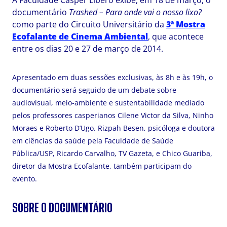
A
Faculdade Cásper Líbero
exibe, em 18 de março, o
documentário
Trashed – Para onde vai o nosso lixo?
como parte do Circuito Universitário da
3ª Mostra
Ecofalante de Cinema Ambiental
, que acontece
entre os dias 20 e 27 de março de 2014.
Apresentado em duas sessões exclusivas, às 8h e às 19h, o
documentário será seguido de um debate sobre
audiovisual, meio-ambiente e sustentabilidade mediado
pelos professores casperianos Cilene Victor da Silva, Ninho
Moraes e Roberto D’Ugo. Rizpah Besen, psicóloga e doutora
em ciências da saúde pela Faculdade de Saúde
Pública/USP, Ricardo Carvalho, TV Gazeta, e Chico Guariba,
diretor da Mostra Ecofalante, também participam do
evento.
SOBRE O DOCUMENTÁRIO