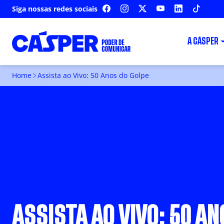
Siga nossas redes sociais
FACEBOOK
INSTAGRAM
X
YOUTUBE
LINKEDIN
TIKTOK
A CÁSPER
Home
Assista ao Vivo: 50 Anos do Golpe
ASSISTA AO VIVO: 50 AN