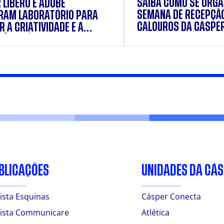
SAIBA COMO SE ORGA
 LÍBERO E ADOBE
SEMANA DE RECEPÇÃ
RAM LABORATÓRIO PARA
CALOUROS DA CÁSPE
 A CRIATIVIDADE E A
ÃO PRÁTICA DOS
ANTES
BLICAÇÕES
UNIDADES DA CÁ
ista Esquinas
Cásper Conecta
ista Communicare
Atlética