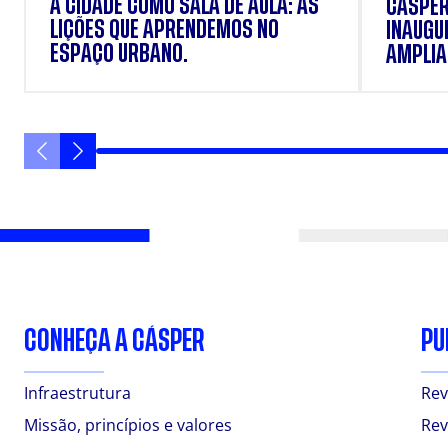
A CIDADE COMO SALA DE AULA: AS
CÁSPER
LIÇÕES QUE APRENDEMOS NO
INAUGU
ESPAÇO URBANO.
AMPLIAR
FORMAÇ
ESTUD
CONHEÇA A CÁSPER
PU
Infraestrutura
Rev
Missão, princípios e valores
Rev