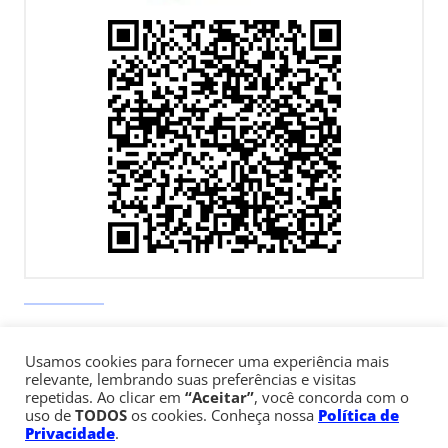
Av. Paulista, 900 – Bela Vista – São Paulo, SP
Telefone:
+55 (11) 3170-5600
Usamos cookies para fornecer uma experiência mais
relevante, lembrando suas preferências e visitas
repetidas. Ao clicar em
“Aceitar”
, você concorda com o
uso de
TODOS
os cookies. Conheça nossa
Política de
© Copyright 1947 - 2026 Faculdade Cásper Líbero
Privacidade
.