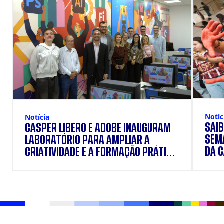
Notíc
Notícia
SAIB
CÁSPER LÍBERO E ADOBE INAUGURAM
SEM
LABORATÓRIO PARA AMPLIAR A
DA 
CRIATIVIDADE E A FORMAÇÃO PRÁTICA
DOS ESTUDANTES