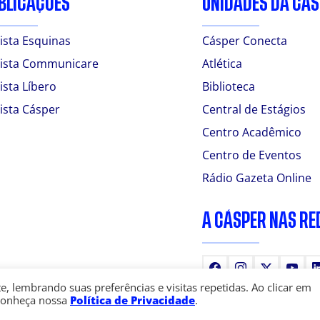
BLICAÇÕES
UNIDADES DA CÁ
ista Esquinas
Cásper Conecta
ista Communicare
Atlética
ista Líbero
Biblioteca
ista Cásper
Central de Estágios
Centro Acadêmico
Centro de Eventos
Rádio Gazeta Online
A CÁSPER NAS RE
Facebook
Instagram
X
You
 lembrando suas preferências e visitas repetidas. Ao clicar em
Conheça nossa
Política de Privacidade
.