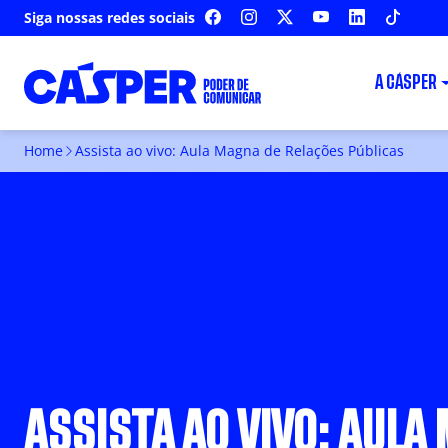
Siga nossas redes sociais
FACEBOOK
INSTAGRAM
X
YOUTUBE
LINKEDIN
TIKTOK
A CÁSPER
Home
Assista ao vivo: Aula Magna de Relações Públicas
ASSISTA AO VIVO: AULA