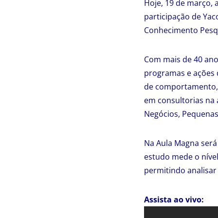
Hoje, 19 de março,
participação de Yaco
Conhecimento Pesqu
Com mais de 40 anos
programas e ações d
de comportamento, n
em consultorias na 
Negócios, Pequena
Na Aula Magna será 
estudo mede o níve
permitindo analisar 
Assista ao vivo: