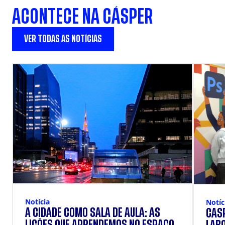
ACONTECE NA CÁSPER
VER TODAS AS NOTÍCIAS
Notícia
Notíc
A CIDADE COMO SALA DE AULA: AS
CÁSP
LIÇÕES QUE APRENDEMOS NO ESPAÇO