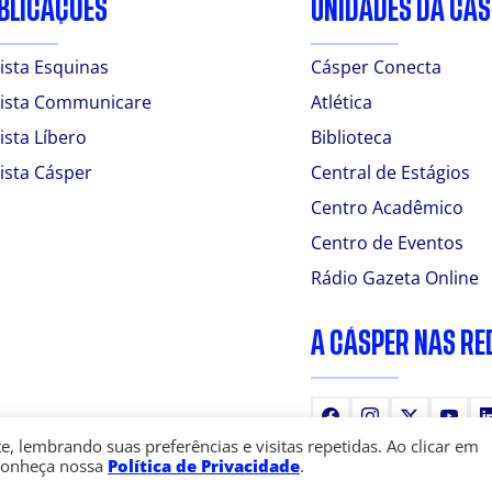
BLICAÇÕES
UNIDADES DA CÁ
ista Esquinas
Cásper Conecta
ista Communicare
Atlética
ista Líbero
Biblioteca
ista Cásper
Central de Estágios
Centro Acadêmico
Centro de Eventos
Rádio Gazeta Online
A CÁSPER NAS RE
Facebook
Instagram
X
You
 lembrando suas preferências e visitas repetidas. Ao clicar em
Conheça nossa
Política de Privacidade
.