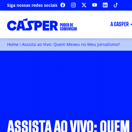
Siga nossas redes sociais
FACEBOOK
INSTAGRAM
X
YOUTUBE
LINKEDIN
TIKTOK
A CÁSPER
Home
Assista ao Vivo: Quem Mexeu no Meu Jornalismo?
ASSISTA AO VIVO: QUEM