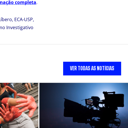
amação completa
.
Líbero, ECA-USP,
mo Investigativo
VER TODAS AS NOTÍCIAS