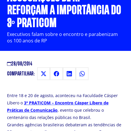
REFORÇAM A IMPORTÂNCIA DO
3º PRATICOM
Executivos falam sobre o encontro e parabenizam
os 100 anos de RP
28/08/2014
COMPARTILHAR:
Entre 18 e 20 de agosto, aconteceu na Faculdade Cásper
Líbero o
3º PRATICOM – Encontro Cásper Líbero de
Práticas de Comunicação
, evento que celebrou o
centenário das relações públicas no Brasil.
Grandes agências brasileiras debateram as tendências de