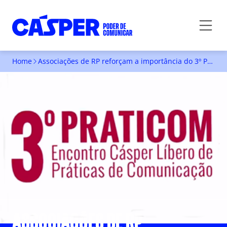
Home
Associações de RP reforçam a importância do 3º Praticom
ASSOCIAÇÕES DE RP