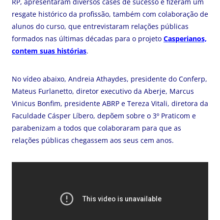
RP, apresentaram diversos cases de sucesso e fizeram um
resgate histórico da profissão, também com colaboração de
alunos do curso, que entrevistaram relações públicas
formados nas últimas décadas para o projeto
Casperianos,
contem suas histórias
.
No vídeo abaixo, Andreia Athaydes, presidente do Conferp,
Mateus Furlanetto, diretor executivo da Aberje, Marcus
Vinicus Bonfim, presidente ABRP e Tereza Vitali, diretora da
Faculdade Cásper Líbero, depõem sobre o 3º Praticom e
parabenizam a todos que colaboraram para que as
relações públicas chegassem aos seus cem anos.