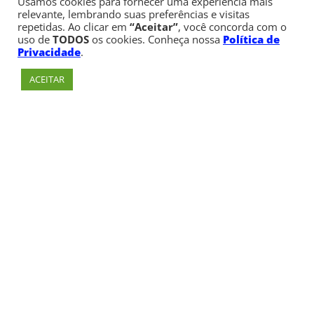
Usamos cookies para fornecer uma experiência mais
relevante, lembrando suas preferências e visitas
repetidas. Ao clicar em
“Aceitar”
, você concorda com o
uso de
TODOS
os cookies. Conheça nossa
Política de
Privacidade
.
ACEITAR
Av. Paulista, 900 – Bela Vista – São Paulo, SP
Telefone:
+55 (11) 3170-5600
© Copyright 1947 - 2026 Faculdade Cásper Líbero