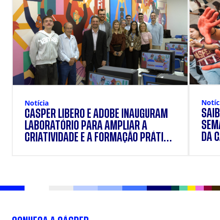
Notíc
Notícia
SAIB
CÁSPER LÍBERO E ADOBE INAUGURAM
SEM
LABORATÓRIO PARA AMPLIAR A
DA 
CRIATIVIDADE E A FORMAÇÃO PRÁTICA
DOS ESTUDANTES