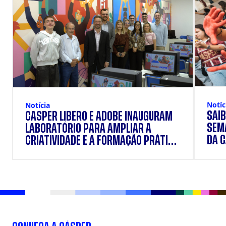
Notíc
Notícia
SAIB
CÁSPER LÍBERO E ADOBE INAUGURAM
SEM
LABORATÓRIO PARA AMPLIAR A
DA 
CRIATIVIDADE E A FORMAÇÃO PRÁTICA
DOS ESTUDANTES