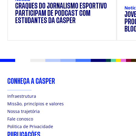
CRAQUES DO JORNALISMO ESPORTIVO
Notíc
PARTICIPAM DE PODCAST COM
JOVE
ESTUDANTES DA CÁSPER
PRO
BLO
CONHEÇA A CÁSPER
Infraestrutura
Missão, princípios e valores
Nossa trajetória
Fale conosco
Politica de Privacidade
PUBLICAÇÕES