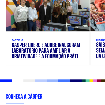
Notíc
Notícia
SAIB
CÁSPER LÍBERO E ADOBE INAUGURAM
SEM
LABORATÓRIO PARA AMPLIAR A
DA 
CRIATIVIDADE E A FORMAÇÃO PRÁTICA
DOS ESTUDANTES
CONHEÇA A CÁSPER