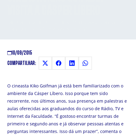
VISITA A CÁSPER LÍBERO
Diretor e roteirista do filme "Periscópio" conversou
com alunos do 1º e 2º anos de RTVI
10/09/2015
COMPARTILHAR:
O cineasta Kiko Goifman já está bem familiarizado com o
ambiente da Cásper Líbero. Isso porque tem sido
recorrente, nos últimos anos, sua presença em palestras e
aulas oferecidas aos graduandos do curso de Rádio, TV e
Internet da Faculdade. “É gostoso encontrar turmas de
primeiro e segundo anos e já observar pessoas atentas e
perguntas interessantes. Isso dá um prazer”, comenta o