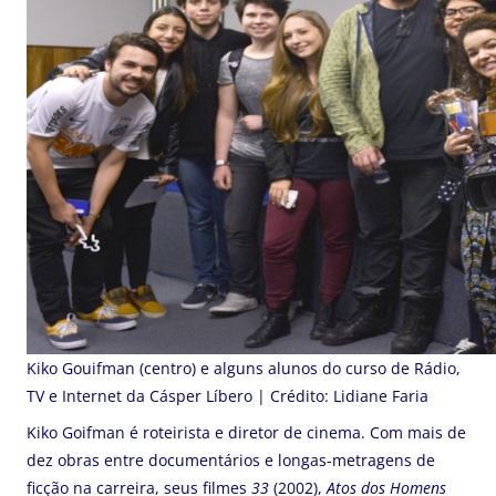
Kiko Gouifman (centro) e alguns alunos do curso de Rádio,
TV e Internet da Cásper Líbero | Crédito: Lidiane Faria
Kiko Goifman é roteirista e diretor de cinema. Com mais de
dez obras entre documentários e longas-metragens de
ficção na carreira, seus filmes
33
(2002),
Atos dos Homens