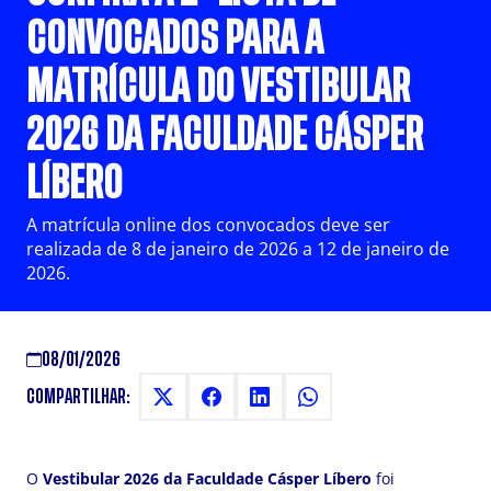
CONVOCADOS PARA A
MATRÍCULA DO VESTIBULAR
2026 DA FACULDADE CÁSPER
LÍBERO
A matrícula online dos convocados deve ser
realizada de 8 de janeiro de 2026 a 12 de janeiro de
2026.
08/01/2026
COMPARTILHAR:
O
Vestibular 2026 da Faculdade Cásper Líbero
foi