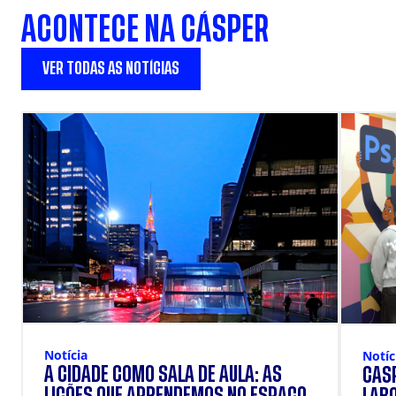
ACONTECE NA CÁSPER
VER TODAS AS NOTÍCIAS
Notícia
Notíc
A CIDADE COMO SALA DE AULA: AS
CÁSP
LIÇÕES QUE APRENDEMOS NO ESPAÇO