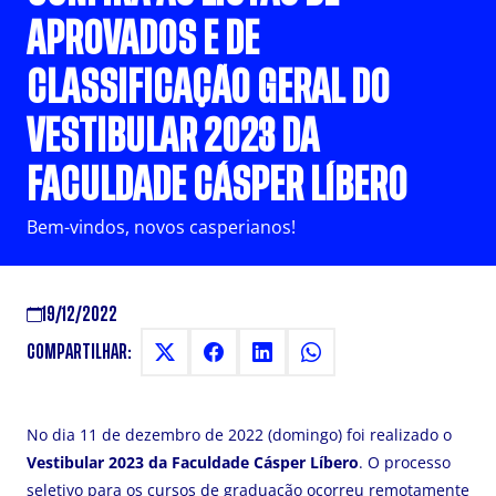
APROVADOS E DE
CLASSIFICAÇÃO GERAL DO
VESTIBULAR 2023 DA
FACULDADE CÁSPER LÍBERO
Bem-vindos, novos casperianos!
19/12/2022
COMPARTILHAR:
No dia 11 de dezembro de 2022 (domingo) foi realizado o
Vestibular
2023 da Faculdade
Cásper
Líbero
. O processo
seletivo para os cursos de graduação ocorreu remotamente