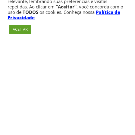
relevante, lembrando suas preferências e visitas
repetidas. Ao clicar em
“Aceitar”
, você concorda com o
uso de
TODOS
os cookies. Conheça nossa
Política de
Privacidade
.
ACEITAR
Av. Paulista, 900 – Bela Vista – São Paulo, SP
Telefone:
+55 (11) 3170-5600
© Copyright 1947 - 2026 Faculdade Cásper Líbero