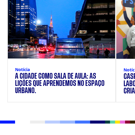
Notícia
Notíc
A CIDADE COMO SALA DE AULA: AS
CÁSP
LIÇÕES QUE APRENDEMOS NO ESPAÇO
LAB
URBANO.
CRIA
DOS