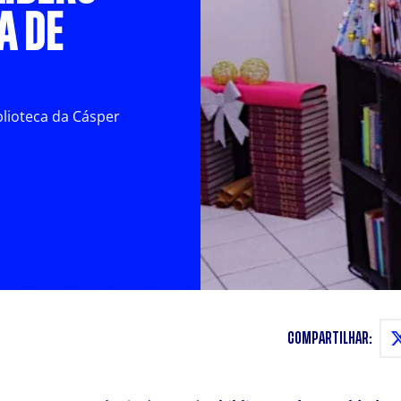
A DE
blioteca da Cásper
COMPARTILHAR: