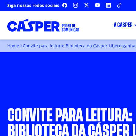
Siga nossas redes sociais
FACEBOOK
INSTAGRAM
X
YOUTUBE
LINKEDIN
TIKTOK
A CÁSPER
Home
Convite para leitura: Biblioteca da Cásper Líbero ganh
CONVITE PARA LEITURA:
BIBLIOTECA DA CÁSPER 