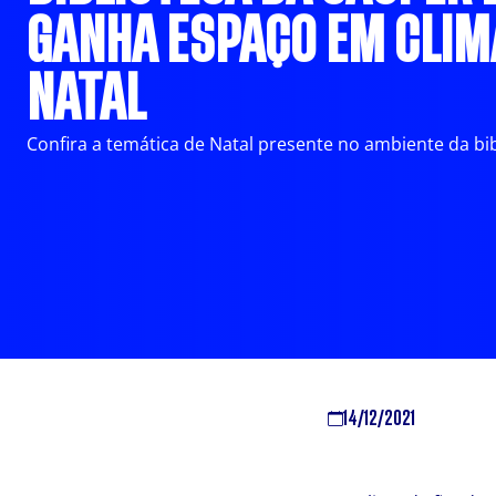
GANHA ESPAÇO EM CLIM
NATAL
Confira a temática de Natal presente no ambiente da bi
14/12/2021