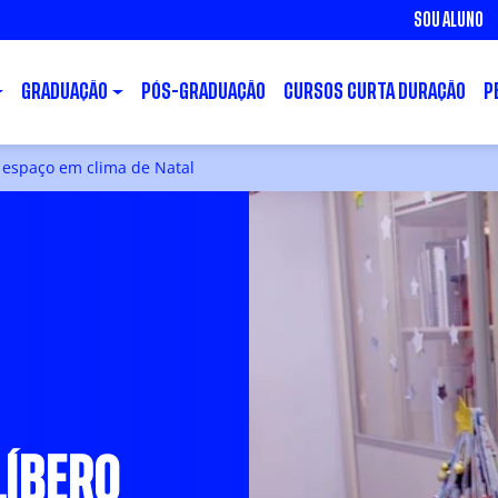
SOU ALUNO
GRADUAÇÃO
PÓS-GRADUAÇÃO
CURSOS CURTA DURAÇÃO
P
a espaço em clima de Natal
LÍBERO