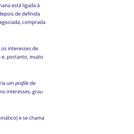
ana está ligada à
depois de definida
negociada, comprada
 os interesses de
e, portanto, muito
cria um
profile
de
o interesses, grau
amático) e se chama