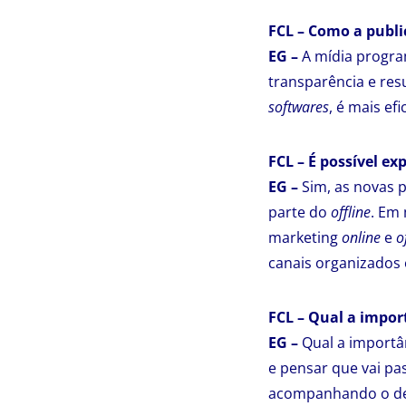
FCL – Como a publi
EG –
A mídia program
transparência e res
softwares
, é mais ef
FCL – É possível e
EG –
Sim, as novas 
parte do
offline
. Em
marketing
online
e
o
canais organizados 
FCL – Qual a impor
EG –
Qual a importânc
e pensar que vai pas
acompanhando o des