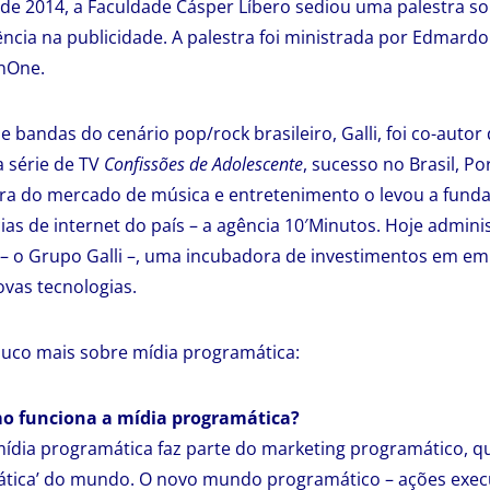
e 2014, a Faculdade Cásper Líbero sediou uma palestra so
cia na publicidade. A palestra foi ministrada por Edmardo G
onOne.
e bandas do cenário pop/rock brasileiro, Galli, foi co-autor
 série de TV
Confissões de Adolescente
, sucesso no Brasil, Po
a do mercado de música e entretenimento o levou a funda
ias de internet do país – a agência 10′Minutos. Hoje admini
– o Grupo Galli –, uma incubadora de investimentos em e
vas tecnologias.
ouco mais sobre mídia programática:
mo funciona a mídia programática?
ídia programática faz parte do marketing programático, qu
ática’ do mundo. O novo mundo programático – ações exec