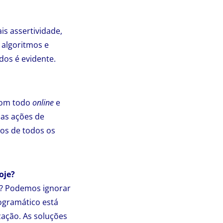
is assertividade,
 algoritmos e
dos é evidente.
com todo
online
e
 as ações de
os de todos os
oje?
al? Podemos ignorar
rogramático está
ação. As soluções