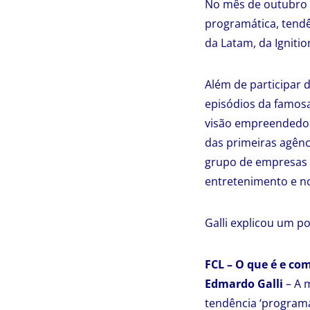
No mês de outubro d
programática, tendên
da Latam, da Igniti
Além de participar d
episódios da famosa
visão empreendedor
das primeiras agênc
grupo de empresas 
entretenimento e no
Galli explicou um p
FCL – O que é e co
Edmardo Galli
– A m
tendência ‘program