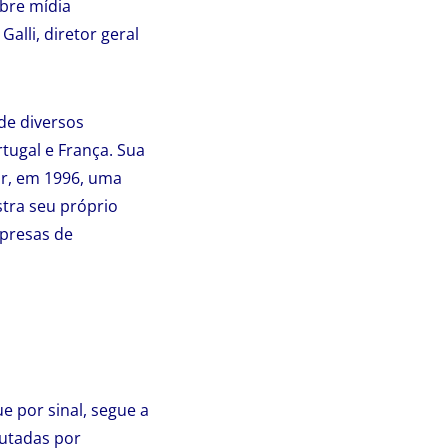
bre mídia
alli, diretor geral
 de diversos
rtugal e França. Sua
r, em 1996, uma
stra seu próprio
mpresas de
e por sinal, segue a
utadas por