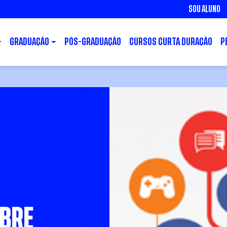
SOU ALUNO
GRADUAÇÃO
PÓS-GRADUAÇÃO
CURSOS CURTA DURAÇÃO
P
OBRE