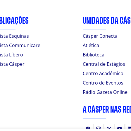
BLICAÇÕES
UNIDADES DA CÁ
ista Esquinas
Cásper Conecta
ista Communicare
Atlética
ista Líbero
Biblioteca
ista Cásper
Central de Estágios
Centro Acadêmico
Centro de Eventos
Rádio Gazeta Online
A CÁSPER NAS RE
Facebook
Instagram
X
You