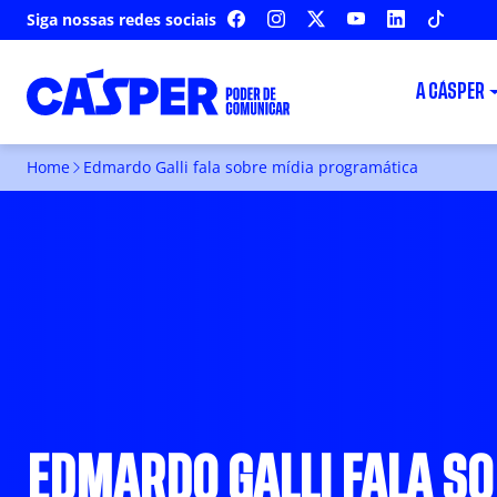
Siga nossas redes sociais
FACEBOOK
INSTAGRAM
X
YOUTUBE
LINKEDIN
TIKTOK
A CÁSPER
Home
Edmardo Galli fala sobre mídia programática
EDMARDO GALLI FALA S