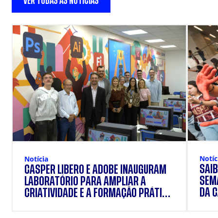
VER TODAS AS NOTÍCIAS
Notíc
Notícia
SAIB
CÁSPER LÍBERO E ADOBE INAUGURAM
SEM
LABORATÓRIO PARA AMPLIAR A
DA 
CRIATIVIDADE E A FORMAÇÃO PRÁTICA
DOS ESTUDANTES