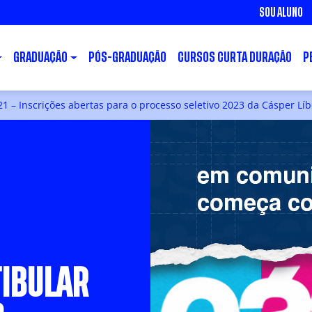
SOU ALUNO
GRADUAÇÃO
PÓS-GRADUAÇÃO
CURSOS CURTA DURAÇÃO
P
1 – Inscrições abertas para o processo seletivo 2023 da Cásper Lí
TIBULAR