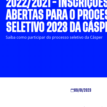
2022/2021 - INSCRIÇÕE
ABERTAS PARA O PROCE
SELETIVO 2023 DA CÁSP
Saiba como participar do processo seletivo da Cásper
09/01/2023