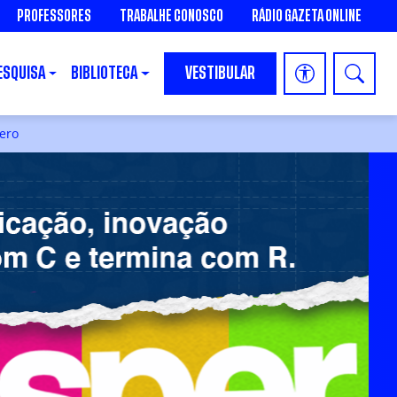
PROFESSORES
TRABALHE CONOSCO
RÁDIO GAZETA ONLINE
ESQUISA
BIBLIOTECA
VESTIBULAR
bero