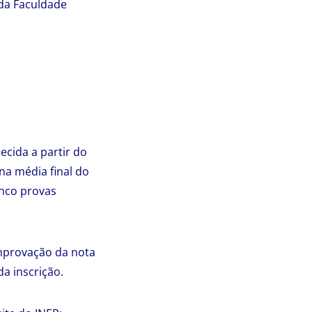
 da Faculdade
cida a partir do
a média final do
inco provas
mprovação da nota
a inscrição.