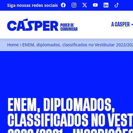
Siga nossas redes sociais
FACEBOOK
INSTAGRAM
X
YOUTUBE
LINKEDIN
TIKTOK
A CÁSPER
Home
ENEM, diplomados, classificados no Vestibular 2022/202
ENEM, DIPLOMADOS,
CLASSIFICADOS NO VES