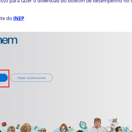
asso para fazer o download do boletim de desempenho no s
ite do
INEP