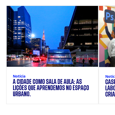
Notícia
Notíc
A CIDADE COMO SALA DE AULA: AS
CÁSP
LIÇÕES QUE APRENDEMOS NO ESPAÇO
LAB
URBANO.
CRIA
DOS