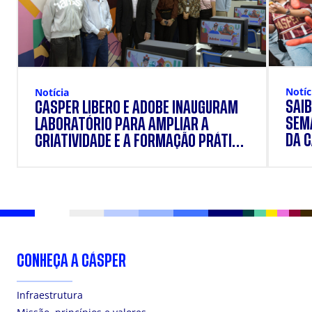
Notíc
Notícia
SAIB
CÁSPER LÍBERO E ADOBE INAUGURAM
SEM
LABORATÓRIO PARA AMPLIAR A
DA 
CRIATIVIDADE E A FORMAÇÃO PRÁTICA
DOS ESTUDANTES
CONHEÇA A CÁSPER
Infraestrutura