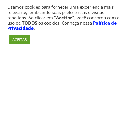
Usamos cookies para fornecer uma experiência mais
relevante, lembrando suas preferências e visitas
repetidas. Ao clicar em
“Aceitar”
, você concorda com o
uso de
TODOS
os cookies. Conheça nossa
Política de
Privacidade
.
ACEITAR
Av. Paulista, 900 – Bela Vista – São Paulo, SP
Telefone:
+55 (11) 3170-5600
© Copyright 1947 - 2026 Faculdade Cásper Líbero