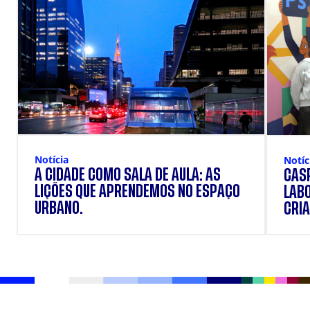
Notícia
Notíc
A CIDADE COMO SALA DE AULA: AS
CÁSP
LIÇÕES QUE APRENDEMOS NO ESPAÇO
LAB
URBANO.
CRIA
DOS