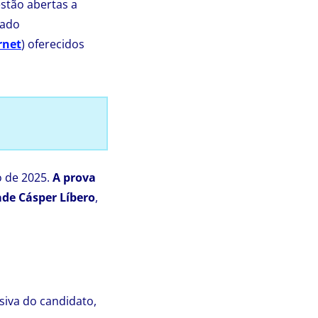
stão abertas a
lado
rnet
) oferecidos
ho de 2025.
A prova
ade Cásper Líbero
,
siva do candidato,