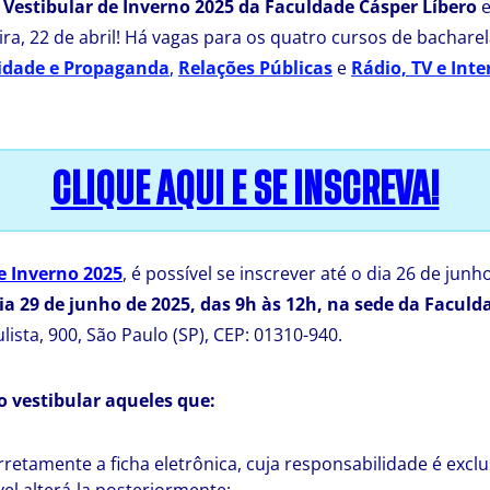
o
Vestibular de Inverno 2025 da Faculdade Cásper Líbero
e
eira, 22 de abril! Há vagas para os quatro cursos de bachare
idade e Propaganda
,
Relações Públicas
e
Rádio, TV e Inte
CLIQUE AQUI E SE INSCREVA!
e Inverno 2025
, é possível se inscrever até o dia 26 de jun
ia 29 de junho de 2025, das 9h às 12h, na sede da Faculd
ulista, 900, São Paulo (SP), CEP: 01310-940.
o vestibular aqueles que:
etamente a ficha eletrônica, cuja responsabilidade é exclu