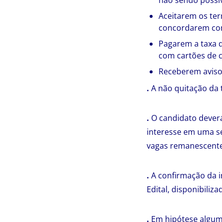
não sendo possív
Aceitarem os ter
concordarem com
Pagarem a taxa d
com cartões de c
Receberem aviso 
.
A não quitação da t
.
O candidato deverá
interesse em uma se
vagas remanescente
.
A confirmação da i
Edital, disponibiliz
.
Em hipótese alguma