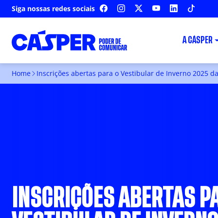
Siga nossas redes sociais
FACEBOOK
INSTAGRAM
X
YOUTUBE
LINKEDIN
TIKTOK
A CÁSPER
Home
Inscrições abertas para o Vestibular de Inverno 2025 d
INSCRIÇÕES ABERTAS P