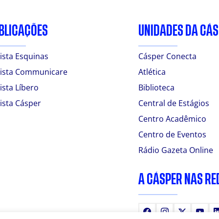
BLICAÇÕES
UNIDADES DA CÁ
ista Esquinas
Cásper Conecta
ista Communicare
Atlética
ista Líbero
Biblioteca
ista Cásper
Central de Estágios
Centro Acadêmico
Centro de Eventos
Rádio Gazeta Online
A CÁSPER NAS RE
Facebook
Instagram
X
You