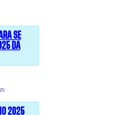
ARA SE
025 DA
25:
NO 2025