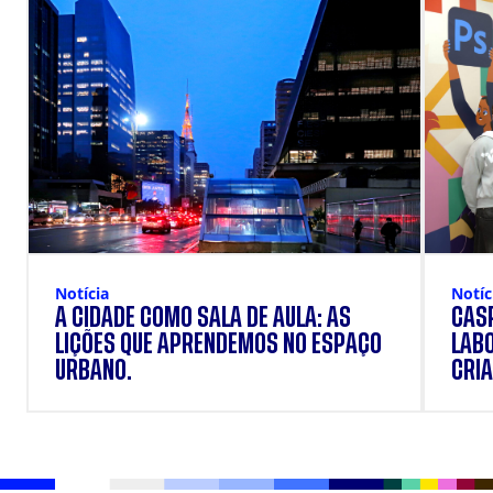
Notícia
Notíc
A CIDADE COMO SALA DE AULA: AS
CÁSP
LIÇÕES QUE APRENDEMOS NO ESPAÇO
LAB
URBANO.
CRIA
DOS