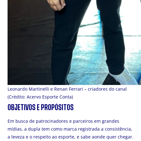
Leonardo Martinelli e Renan Ferrari – criadores do canal
(Crédito: Acervo Esporte Conta)
OBJETIVOS E PROPÓSITOS
Em busca de patrocinadores e parceiros em grandes
mídias, a dupla tem como marca registrada a consistência,
a leveza e o respeito ao esporte, e sabe aonde quer chegar.