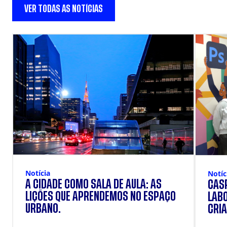
VER TODAS AS NOTÍCIAS
Notícia
Notíc
A CIDADE COMO SALA DE AULA: AS
CÁSP
LIÇÕES QUE APRENDEMOS NO ESPAÇO
LAB
URBANO.
CRIA
DOS