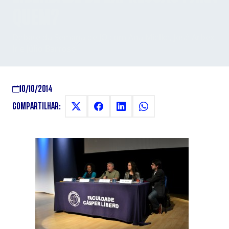
QUEM?
Debate da Semana de JO com Ana Mielke, José Arbex
Jr e Júlio Barroso
10/10/2014
COMPARTILHAR: