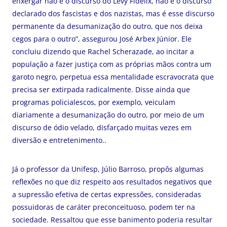
enxergar não é o discurso do Levy Fidelix, não é o discurso
declarado dos fascistas e dos nazistas, mas é esse discurso
permanente da desumanização do outro, que nos deixa
cegos para o outro”, assegurou José Arbex Júnior. Ele
concluiu dizendo que Rachel Scherazade, ao incitar a
população a fazer justiça com as próprias mãos contra um
garoto negro, perpetua essa mentalidade escravocrata que
precisa ser extirpada radicalmente. Disse ainda que
programas policialescos, por exemplo, veiculam
diariamente a desumanização do outro, por meio de um
discurso de ódio velado, disfarçado muitas vezes em
diversão e entretenimento..
Já o professor da Unifesp, Júlio Barroso, propôs algumas
reflexões no que diz respeito aos resultados negativos que
a supressão efetiva de certas expressões, consideradas
possuidoras de caráter preconceituoso, podem ter na
sociedade. Ressaltou que esse banimento poderia resultar