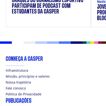
CRAQUES DO JORNALISMO ESPORTIVO
Notíc
PARTICIPAM DE PODCAST COM
JOVE
ESTUDANTES DA CÁSPER
PRO
BLO
CONHEÇA A CÁSPER
Infraestrutura
Missão, princípios e valores
Nossa trajetória
Fale conosco
Politica de Privacidade
PUBLICAÇÕES