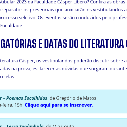
stibular 2023 da Faculdade Cásper Líbero? Confira as obras 
reparatórios presenciais que auxiliarão os vestibulandos 
rocesso seletivo. Os eventos serão conduzidos pelo profe
 Faculdade.
GATÓRIAS E DATAS DO LITERATURA
teratura Cásper, os vestibulandos poderão discutir sobre as
das na prova, esclarecer as dúvidas que surgiram durante a
re elas.
er
–
Poemas Escolhidos
, de Gregório de Matos
a-feira, 15h.
Clique aqui para se inscrever.
er
–
Terra Sonâmbula
, de Mia Couto