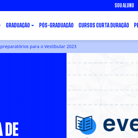
SOU ALUNO
GRADUAÇÃO
PÓS-GRADUAÇÃO
CURSOS CURTA DURAÇÃO
P
preparatórios para o Vestibular 2023
 DE