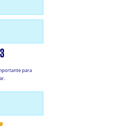
23
mportante para
ar.