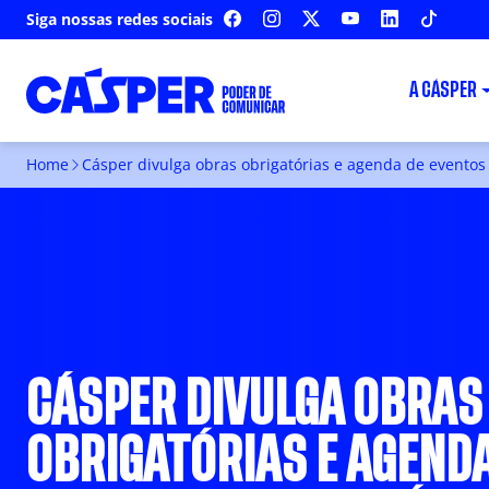
Siga nossas redes sociais
FACEBOOK
INSTAGRAM
X
YOUTUBE
LINKEDIN
TIKTOK
A CÁSPER
Home
Cásper divulga obras obrigatórias e agenda de eventos 
CÁSPER DIVULGA OBRAS
OBRIGATÓRIAS E AGENDA