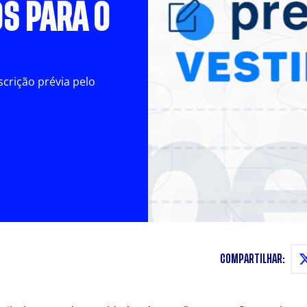
S PARA O
crição prévia pelo
COMPARTILHAR: