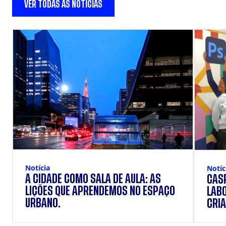
VER TODAS AS NOTÍCIAS
Notícia
Notíc
A CIDADE COMO SALA DE AULA: AS
CÁSP
LIÇÕES QUE APRENDEMOS NO ESPAÇO
LAB
URBANO.
CRIA
DOS