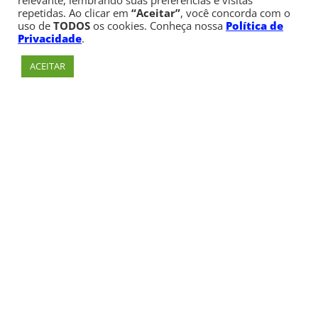
relevante, lembrando suas preferências e visitas
repetidas. Ao clicar em
“Aceitar”
, você concorda com o
uso de
TODOS
os cookies. Conheça nossa
Política de
Privacidade
.
ACEITAR
Av. Paulista, 900 – Bela Vista – São Paulo, SP
Telefone:
+55 (11) 3170-5600
© Copyright 1947 - 2026 Faculdade Cásper Líbero