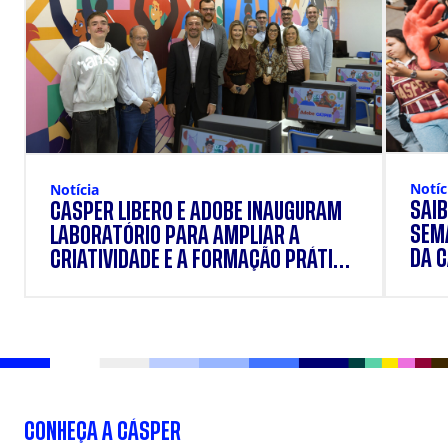
Notíc
Notícia
SAIB
CÁSPER LÍBERO E ADOBE INAUGURAM
SEM
LABORATÓRIO PARA AMPLIAR A
DA 
CRIATIVIDADE E A FORMAÇÃO PRÁTICA
DOS ESTUDANTES
CONHEÇA A CÁSPER