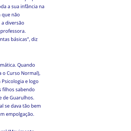
oda a sua infância na
a que não
 a diversão
 professora.
ntas básicas”, diz
temática. Quando
a o Curso Normal),
Psicologia e logo
s filhos sabendo
de de Guarulhos.
ual se dava tão bem
 com empolgação.