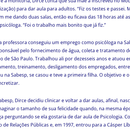
e a monitoria, Dirce conta que sua mãe a inscreveu no Mo
tização) para dar aula para adultos. “Fiz os testes e passei. 
 me dando duas salas, então eu ficava das 18 horas até a
psicóloga. “Foi o trabalho mais bonito que já fiz.”
 a professora conseguiu um emprego como psicóloga na S
onsável pelo fornecimento de água, coleta e tratamento d
o de São Paulo. Trabalhou ali por dezesseis anos e atuou e
mento, treinamento, desligamento dos empregados, entr
 na Sabesp, se casou e teve a primeira filha. O objetivo e 
cretizar.
besp, Dirce decidiu clinicar e voltar a dar aulas, afinal, nas
 imaginar o tamanho de sua felicidade quando, na mesma ép
a perguntando se ela gostaria de dar aula de Psicologia. 
 de Relações Públicas e, em 1997, entrou para a Cásper L