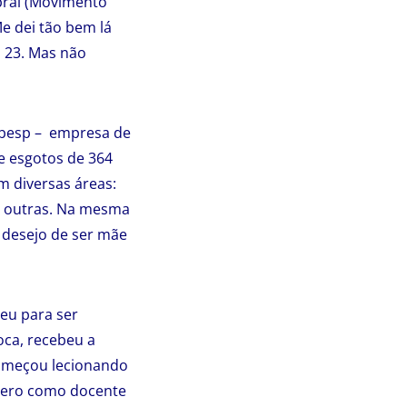
bral (Movimento
Me dei tão bem lá
s 23. Mas não
abesp – empresa de
e esgotos de 364
m diversas áreas:
e outras. Na mesma
o desejo de ser mãe
ceu para ser
oca, recebeu a
Começou lecionando
íbero como docente