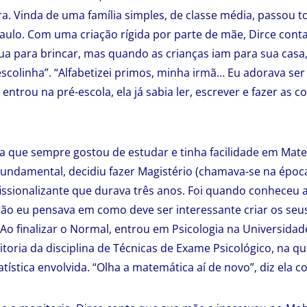
a. Vinda de uma família simples, de classe média, passou t
aulo. Com uma criação rígida por parte de mãe, Dirce cont
ua para brincar, mas quando as crianças iam para sua casa,
escolinha”. “Alfabetizei primos, minha irmã… Eu adorava ser
trou na pré-escola, ela já sabia ler, escrever e fazer as co
ça que sempre gostou de estudar e tinha facilidade em Ma
undamental, decidiu fazer Magistério (chamava-se na époc
ssionalizante que durava três anos. Foi quando conheceu a 
tão eu pensava em como deve ser interessante criar os seu
. Ao finalizar o Normal, entrou em Psicologia na Universida
toria da disciplina de Técnicas de Exame Psicológico, na q
atística envolvida. “Olha a matemática aí de novo”, diz ela