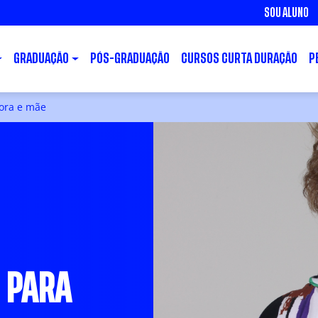
SOU ALUNO
GRADUAÇÃO
PÓS-GRADUAÇÃO
CURSOS CURTA DURAÇÃO
P
sora e mãe
 PARA