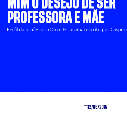
MIM O DESEJO DE SER
PROFESSORA E MÃE
Perfil da professora Dirce Escaramai escrito por Casper
12/05/2015