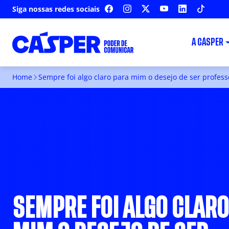
Siga nossas redes sociais
FACEBOOK
INSTAGRAM
X
YOUTUBE
LINKEDIN
TIKTOK
A CÁSPER
Home
Sempre foi algo claro para mim o desejo de ser profes
SEMPRE FOI ALGO CLARO