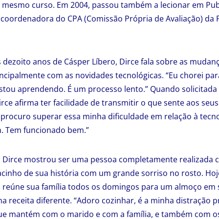
 o mesmo curso. Em 2004, passou também a lecionar em Pub
 coordenadora do CPA (Comissão Própria de Avaliação) da 
 dezoito anos de Cásper Líbero, Dirce fala sobre as mudan
ncipalmente com as novidades tecnológicas. “Eu chorei pa
estou aprendendo. É um processo lento.” Quando solicitada
ce afirma ter facilidade de transmitir o que sente aos seus
 procuro superar essa minha dificuldade em relação à tec
m. Tem funcionado bem.”
, Dirce mostrou ser uma pessoa completamente realizada c
inho de sua história com um grande sorriso no rosto. Hoje
 reúne sua família todos os domingos para um almoço em s
 receita diferente. “Adoro cozinhar, é a minha distração pr
que mantém com o marido e com a família, e também com os