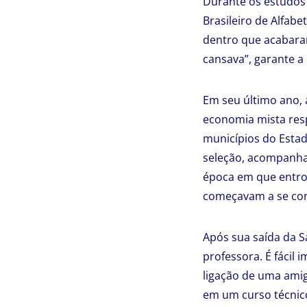
Durante os estudos 
Brasileiro de Alfabe
dentro que acabaram
cansava”, garante a 
Em seu último ano,
economia mista resp
municípios do Estad
seleção, acompanha
época em que entrou
começavam a se con
Após sua saída da Sa
professora. É fácil
ligação de uma amig
em um curso técnico