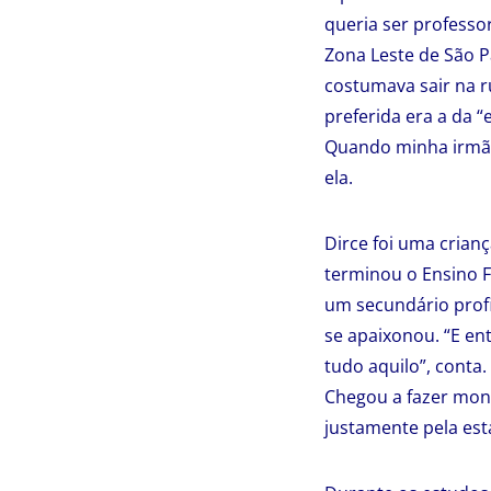
queria ser professor
Zona Leste de São P
costumava sair na r
preferida era a da “
Quando minha irmã en
ela.
Dirce foi uma crian
terminou o Ensino F
um secundário profi
se apaixonou. “E en
tudo aquilo”, conta
Chegou a fazer moni
justamente pela est