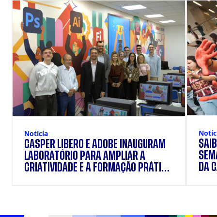
Notíc
Notícia
SAIB
CÁSPER LÍBERO E ADOBE INAUGURAM
SEM
LABORATÓRIO PARA AMPLIAR A
DA 
CRIATIVIDADE E A FORMAÇÃO PRÁTICA
DOS ESTUDANTES