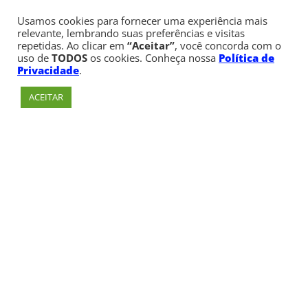
Usamos cookies para fornecer uma experiência mais
relevante, lembrando suas preferências e visitas
repetidas. Ao clicar em
“Aceitar”
, você concorda com o
uso de
TODOS
os cookies. Conheça nossa
Política de
Privacidade
.
ACEITAR
Av. Paulista, 900 – Bela Vista – São Paulo, SP
Telefone:
+55 (11) 3170-5600