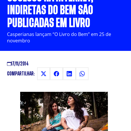
INDIRETAS DO BEM SÃO
PUBLICADAS EM LIVRO
Casperianas lançam “O Livro do Bem” em 25 de
novembro
17/11/2014
COMPARTILHAR: