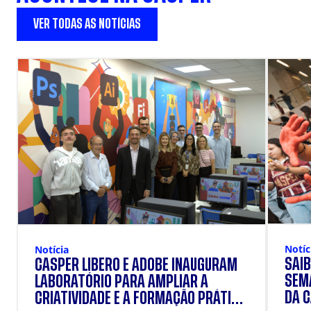
VER TODAS AS NOTÍCIAS
Notíc
Notícia
SAIB
CÁSPER LÍBERO E ADOBE INAUGURAM
SEM
LABORATÓRIO PARA AMPLIAR A
DA 
CRIATIVIDADE E A FORMAÇÃO PRÁTICA