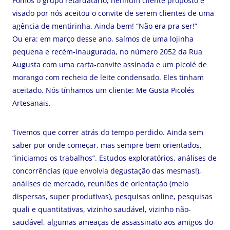
Fomos o grupo retardatário, nenhum cliente proposto e
visado por nós aceitou o convite de serem clientes de uma
agência de mentirinha. Ainda bem! “Não era pra ser!”
Ou era: em março desse ano, saímos de uma lojinha
pequena e recém-inaugurada, no número 2052 da Rua
Augusta com uma carta-convite assinada e um picolé de
morango com recheio de leite condensado. Eles tinham
aceitado. Nós tínhamos um cliente: Me Gusta Picolés
Artesanais.
Tivemos que correr atrás do tempo perdido. Ainda sem
saber por onde começar, mas sempre bem orientados,
“iniciamos os trabalhos”. Estudos exploratórios, análises de
concorrências (que envolvia degustação das mesmas!),
análises de mercado, reuniões de orientação (meio
dispersas, super produtivas), pesquisas online, pesquisas
quali e quantitativas, vizinho saudável, vizinho não-
saudável, algumas ameaças de assassinato aos amigos do