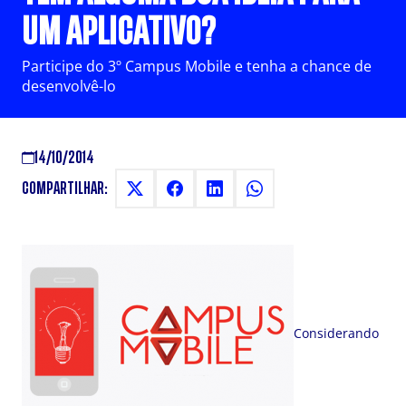
UM APLICATIVO?
Participe do 3º Campus Mobile e tenha a chance de
desenvolvê-lo
14/10/2014
COMPARTILHAR:
Considerando