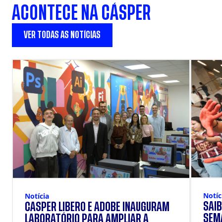
ACONTECE NA CÁSPER
VER TODAS AS NOTÍCIAS
Notíc
Notícia
SAIB
CÁSPER LÍBERO E ADOBE INAUGURAM
SEM
LABORATÓRIO PARA AMPLIAR A