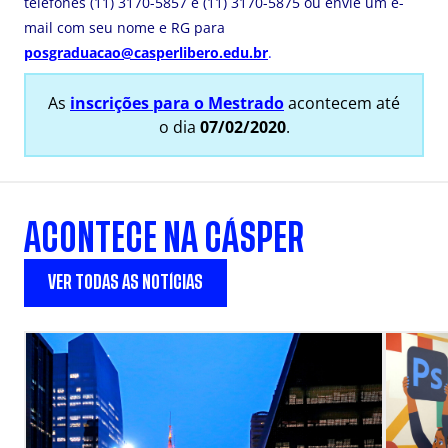
telefones (11) 3170-5857 e (11) 3170-5875 ou envie um e-
mail com seu nome e RG para
posgraduacao@casperlibero.edu.br
.
As
inscrições para o Mestrado
acontecem até
o dia
07/02/2020
.
ACONTECE NA CÁSPER
VER TODAS AS NOTÍCIAS