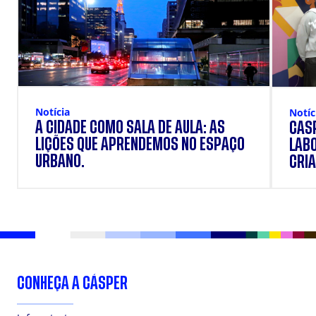
Notícia
Notíc
A CIDADE COMO SALA DE AULA: AS
CÁSP
LIÇÕES QUE APRENDEMOS NO ESPAÇO
LAB
URBANO.
CRIA
DOS
CONHEÇA A CÁSPER