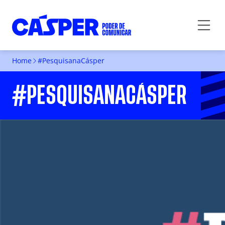
Home
#PesquisanaCásper
#PESQUISANACÁSPER