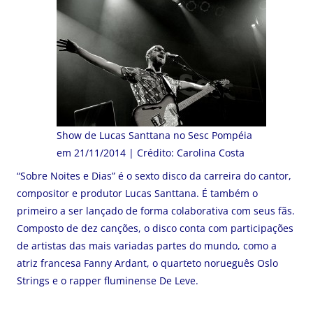
Show de Lucas Santtana no Sesc Pompéia
em 21/11/2014 | Crédito: Carolina Costa
“Sobre Noites e Dias” é o sexto disco da carreira do cantor,
compositor e produtor Lucas Santtana. É também o
primeiro a ser lançado de forma colaborativa com seus fãs.
Composto de dez canções, o disco conta com participações
de artistas das mais variadas partes do mundo, como a
atriz francesa Fanny Ardant, o quarteto norueguês Oslo
Strings e o rapper fluminense De Leve.