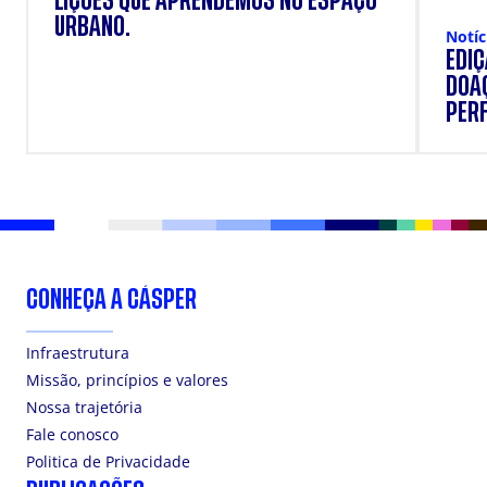
LIÇÕES QUE APRENDEMOS NO ESPAÇO
URBANO.
Notíc
EDI
DOAÇ
PERF
SUP
CONHEÇA A CÁSPER
Infraestrutura
Missão, princípios e valores
Nossa trajetória
Fale conosco
Politica de Privacidade