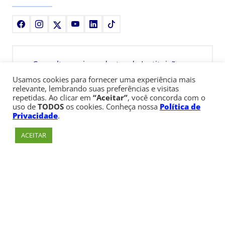
Facebook
Instagram
X
Youtube
LinkedIn
TikTok
Consulte aqui o cadastro da Instituição no
Sistema e-MEC
Usamos cookies para fornecer uma experiência mais
relevante, lembrando suas preferências e visitas
repetidas. Ao clicar em
“Aceitar”
, você concorda com o
uso de
TODOS
os cookies. Conheça nossa
Política de
Privacidade
.
ACEITAR