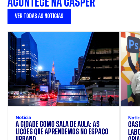
ACONTECE NA CÁSPER
VER TODAS AS NOTÍCIAS
Notícia
Notíc
A CIDADE COMO SALA DE AULA: AS
CÁSP
LIÇÕES QUE APRENDEMOS NO ESPAÇO
LAB
URBANO.
CRIA