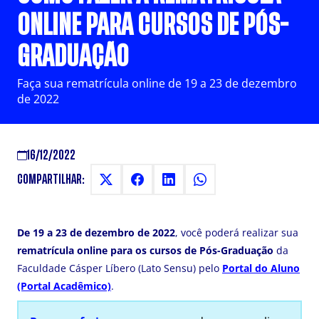
ONLINE PARA CURSOS DE PÓS-
GRADUAÇÃO
Faça sua rematrícula online de 19 a 23 de dezembro
de 2022
16/12/2022
COMPARTILHAR:
De 19 a 23 de dezembro de 2022
, você poderá realizar sua
rematrícula online para os cursos de Pós-Graduação
da
Faculdade Cásper Líbero (Lato Sensu) pelo
Portal do Aluno
(Portal Acadêmico)
.