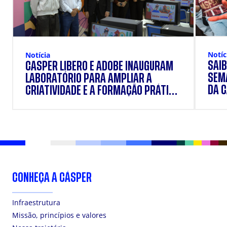
Notíc
Notícia
SAIB
CÁSPER LÍBERO E ADOBE INAUGURAM
SEM
LABORATÓRIO PARA AMPLIAR A
DA 
CRIATIVIDADE E A FORMAÇÃO PRÁTICA
DOS ESTUDANTES
CONHEÇA A CÁSPER
Infraestrutura
Missão, princípios e valores