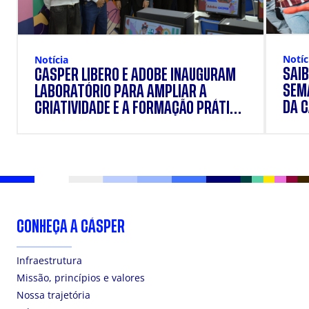
Notíc
Notícia
SAIB
CÁSPER LÍBERO E ADOBE INAUGURAM
SEM
LABORATÓRIO PARA AMPLIAR A
DA 
CRIATIVIDADE E A FORMAÇÃO PRÁTICA
DOS ESTUDANTES
CONHEÇA A CÁSPER
Infraestrutura
Missão, princípios e valores
Nossa trajetória