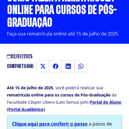
ONLINE PARA CURSOS DE PÓS-
GRADUAÇÃO
Faça sua rematrícula online até 15 de julho de 2025.
02/07/2025
COMPARTILHAR:
Até 15 de julho de 2025
, você poderá realizar sua
rematrícula online para os cursos de Pós-Graduação
da
Faculdade Cásper Líbero (Lato Sensu) pelo
Portal do Aluno
(Portal Acadêmico)
.
Clique aqui
para conferir o passo
a passo de