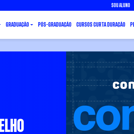
SOU ALUNO
GRADUAÇÃO
PÓS-GRADUAÇÃO
CURSOS CURTA DURAÇÃO
P
ELHO