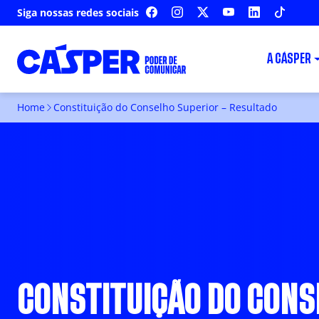
Siga nossas redes sociais
FACEBOOK
INSTAGRAM
X
YOUTUBE
LINKEDIN
TIKTOK
A CÁSPER
Home
Constituição do Conselho Superior – Resultado
CONSTITUIÇÃO DO CONS