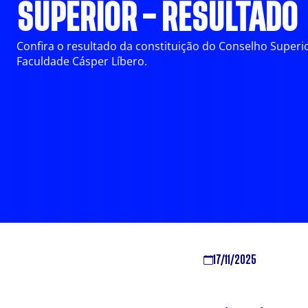
SUPERIOR – RESULTADO
Confira o resultado da constituição do Conselho Superi
Faculdade Cásper Líbero.
17/11/2025