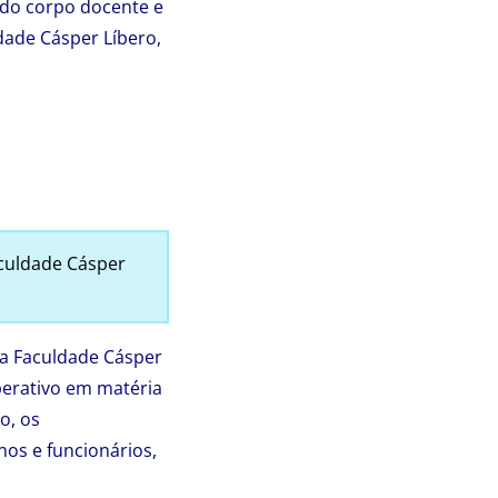
s do corpo docente e
dade Cásper Líbero,
aculdade Cásper
na Faculdade Cásper
berativo em matéria
o, os
nos e funcionários,