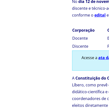
No
dia 12 de nove
discente e técnico-
conforme o
edital
e
Corporação
Docente
Discente
Acesse a
ata d
A
Constituição do 
Líbero, como prevê 
didático-científica 
coordenadores de cu
eleitos diretamente