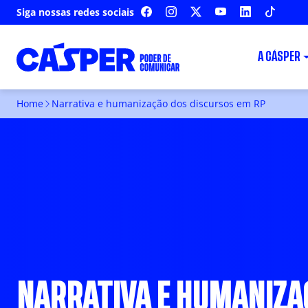
Siga nossas redes sociais
FACEBOOK
INSTAGRAM
X
YOUTUBE
LINKEDIN
TIKTOK
A CÁSPER
Home
Narrativa e humanização dos discursos em RP
NARRATIVA E HUMANIZA