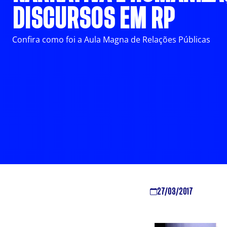
DISCURSOS EM RP
Confira como foi a Aula Magna de Relações Públicas
27/03/2017