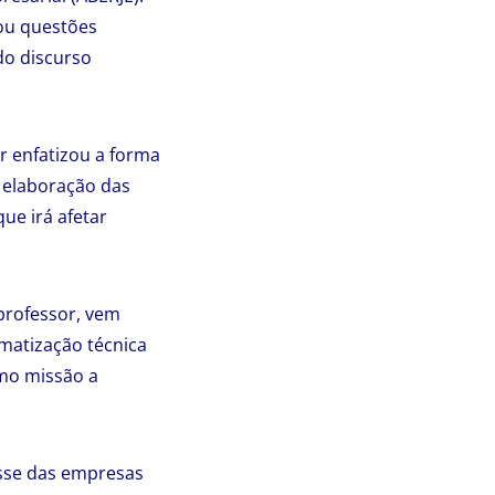
ou questões
do discurso
r enfatizou a forma
a elaboração das
ue irá afetar
professor, vem
matização técnica
omo missão a
esse das empresas