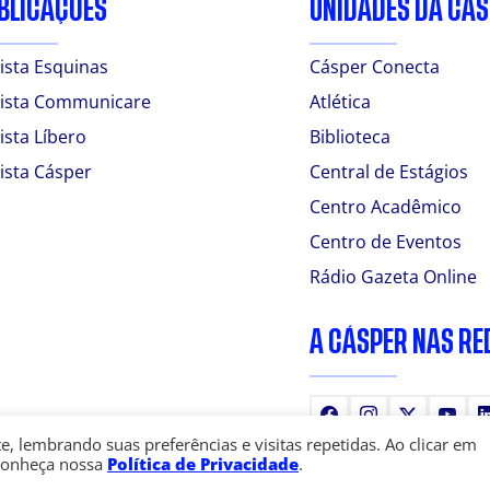
BLICAÇÕES
UNIDADES DA CÁ
ista Esquinas
Cásper Conecta
ista Communicare
Atlética
ista Líbero
Biblioteca
ista Cásper
Central de Estágios
Centro Acadêmico
Centro de Eventos
Rádio Gazeta Online
A CÁSPER NAS RE
Facebook
Instagram
X
You
 lembrando suas preferências e visitas repetidas. Ao clicar em
Conheça nossa
Política de Privacidade
.