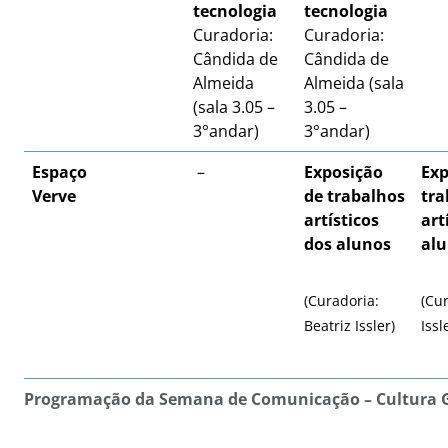
tecnologia
tecnologia
Curadoria:
Curadoria:
Cândida de
Cândida de
Almeida
Almeida (sala
(sala 3.05 –
3.05 –
3°andar)
3°andar)
Espaço
–
Exposição
Exp
Verve
de trabalhos
tra
artísticos
art
dos alunos
al
(Curadoria:
(Cur
Beatriz Issler)
Issl
Programação da Semana de Comunicação – Cultura 