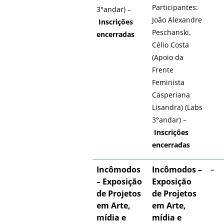
Participantes:
3°andar) –
João Alexandre
Inscrições
Peschanski,
encerradas
Célio Costa
(Apoio da
Frente
Feminista
Casperiana
Lisandra) (Labs
3°andar) –
Inscrições
encerradas
Incômodos
Incômodos –
–
– Exposição
Exposição
de Projetos
de Projetos
em Arte,
em Arte,
mídia e
mídia e