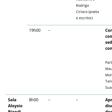
Rodrigo
Ciríaco (poeta
e escritor)
19h00
–
Co
com
sed
co
Part
Mau
Mon
Tan
Sua
Sala
8h00
–
–
Apr
Aloysio
dis
Biondi –
do