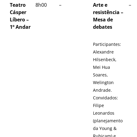
Teatro
8h00
–
Arte e
–
Cásper
resistência –
Líbero –
Mesa de
1º Andar
debates
Participantes:
Alexandre
Hilsenbeck,
Mei Hua
Soares,
Welington
Andrade.
Convidados:
Filipe
Leonardos
(planejamento
da Young &
Rubicam) e