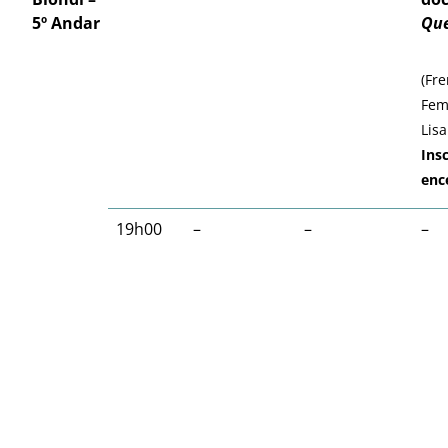
5º Andar
Que
(Fre
Fem
Lisa
Ins
enc
19h00
–
–
–