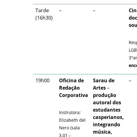
Tarde
–
–
Cin
(16h30)
do
sou
Res
LGBT
3°a
enc
19h00
Oficina de
Sarau de
–
Redação
Artes
–
Corporativa
produção
autoral dos
estudantes
Instrutora:
casperianos,
Elizabeth del
integrando
Nero (sala
música,
3.01 –