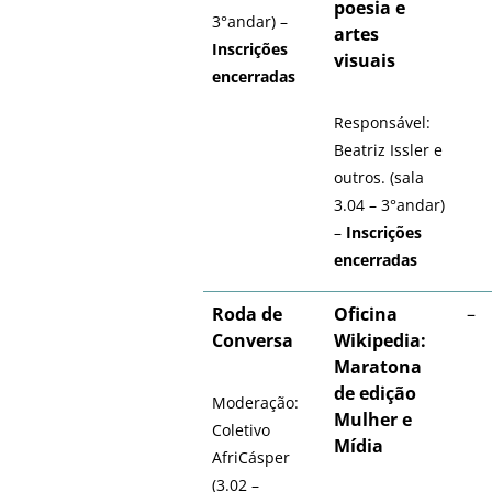
poesia e
3°andar) –
artes
Inscrições
visuais
encerradas
Responsável:
Beatriz Issler e
outros. (sala
3.04 – 3°andar)
–
Inscrições
encerradas
Roda de
Oficina
–
Conversa
Wikipedia:
Maratona
de edição
Moderação:
Mulher e
Coletivo
Mídia
AfriCásper
(3.02 –