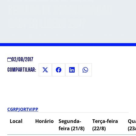
SEMANA DE COMUNICAÇÃO
CÁSPER LÍBERO 2017
Confira a programação da Semana de Comunicação
02/08/2017
COMPARTILHAR:
CG
RP
JO
RTVI
PP
Local
Horário
Segunda-
Terça-feira
Qua
feira (21/8)
(22/8)
(23