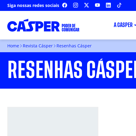
Siga nossas redes sociais
FACEBOOK
INSTAGRAM
X
YOUTUBE
LINKEDIN
TIKTOK
A CÁSPER
Home
Revista Cásper
Resenhas Cásper
RESENHAS CÁSPE