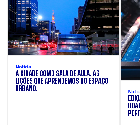
Notícia
A CIDADE COMO SALA DE AULA: AS
LIÇÕES QUE APRENDEMOS NO ESPAÇO
URBANO.
Notíc
EDI
DOAÇ
PERF
SUP