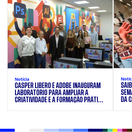
Notíc
Notícia
SAIB
CÁSPER LÍBERO E ADOBE INAUGURAM
SEM
LABORATÓRIO PARA AMPLIAR A
DA 
CRIATIVIDADE E A FORMAÇÃO PRÁTICA
DOS ESTUDANTES