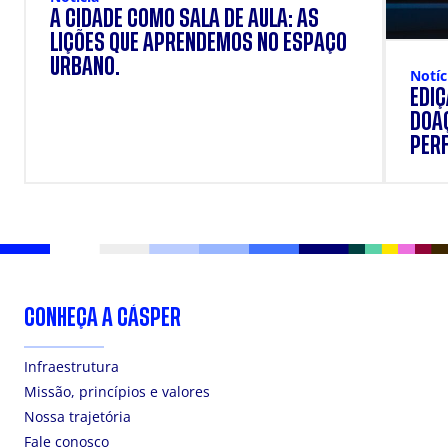
A CIDADE COMO SALA DE AULA: AS
LIÇÕES QUE APRENDEMOS NO ESPAÇO
URBANO.
Notíc
EDI
DOAÇ
PERF
SUP
CONHEÇA A CÁSPER
Infraestrutura
Missão, princípios e valores
Nossa trajetória
Fale conosco