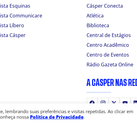
ista Esquinas
Cásper Conecta
ista Communicare
Atlética
ista Líbero
Biblioteca
ista Cásper
Central de Estágios
Centro Acadêmico
Centro de Eventos
Rádio Gazeta Online
A CÁSPER NAS RE
Facebook
Instagram
X
You
 lembrando suas preferências e visitas repetidas. Ao clicar em
Conheça nossa
Política de Privacidade
.