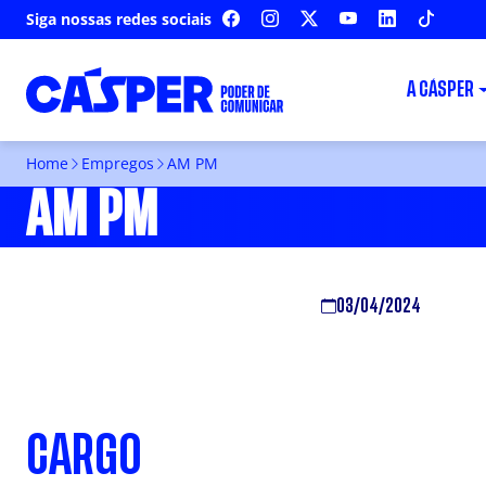
Siga nossas redes sociais
FACEBOOK
INSTAGRAM
X
YOUTUBE
LINKEDIN
TIKTOK
A CÁSPER
Home
Empregos
AM PM
AM PM
03/04/2024
CARGO